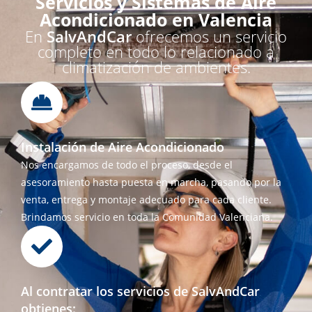
Servicios y Sistemas de Aire
Acondicionado en Valencia
En
SalvAndCar
ofrecemos un servicio
completo en todo lo relacionado a
climatización de ambientes.
Instalación de Aire Acondicionado
Nos encargamos de todo el proceso, desde el
asesoramiento hasta puesta en marcha, pasando por la
venta, entrega y montaje adecuado para cada cliente.
Brindamos servicio en toda la Comunidad Valenciana.
Al contratar los servicios de SalvAndCar
obtienes: