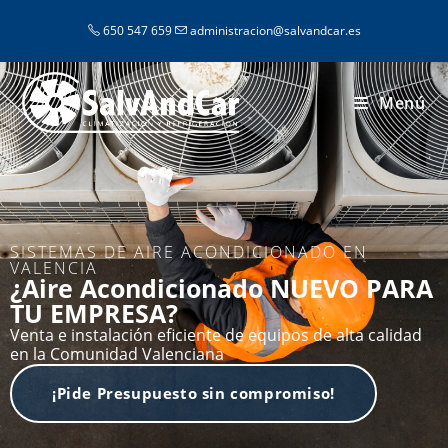
650 547 659
administracion@salvandcar.es
Menú
SISTEMAS DE AIRE ACONDICIONADO EN
VALENCIA
¿Aire Acondicionado NUEVO PARA
TU EMPRESA?
Venta e instalación eficiente de equipos de alta calidad
en la Comunidad Valenciana
¡Pide Presupuesto sin compromiso!