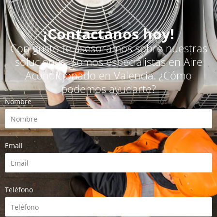
¡Contactanos hoy!
Con gusto te asesoramos sobre nuestras
soluciones. Somos especialistas en Aire
Acondicionado en Valencia. ¿Cómo
podemos ayudarte?
Nombre
Email
Teléfono